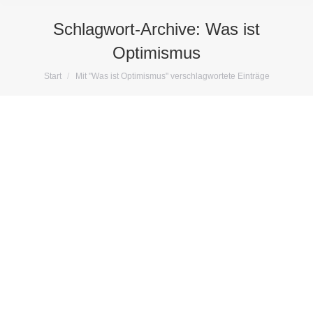
Schlagwort-Archive:
Was ist
Optimismus
Sie befinden sich hier:
Start
Mit "Was ist Optimismus" verschlagwortete Einträge