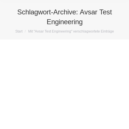
Schlagwort-Archive:
Avsar Test
Engineering
Sie befinden sich hier:
Start
Mit "Avsar Test Engineering" verschlagwortete Einträge