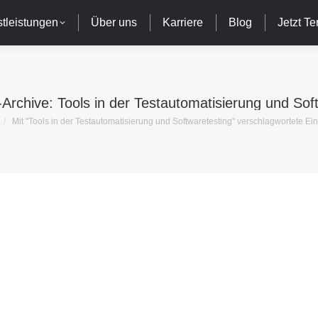
tleistungen
Über uns
Karriere
Blog
Jetzt T
-Archive:
Tools in der Testautomatisierung und Sof
befinden sich hier:
Mit "Tools in der Testautomatisierung und Softwaretesting" verschlagwortete Ei