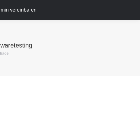
ermin vereinbaren
twaretesting
nträge