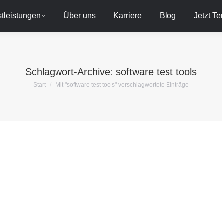
tleistungen
Über uns
Karriere
Blog
Jetzt T
Schlagwort-Archive:
software test tools
Sie befinden sich hier:
Start
Mit "software test tools" verschlagwortete Einträge