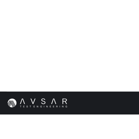
Agiles Testen – Welche Testautomatisierungstools
Allgemein
,
Basis Testautomatisierung
,
Testmanagement
Von
Baris 
Agiles Testen – Welche Testautomatisierungstools gibt es?