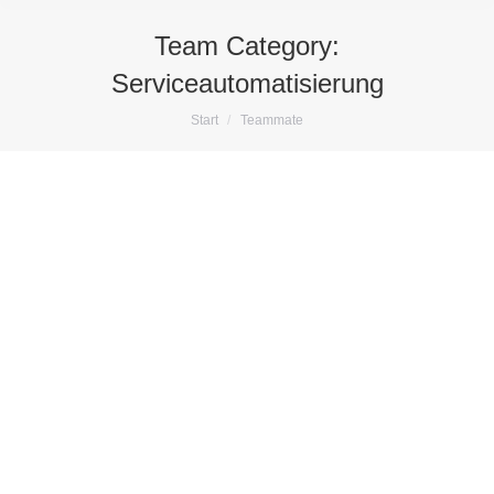
Team Category:
Serviceautomatisierung
Sie befinden sich hier:
Start
Teammate